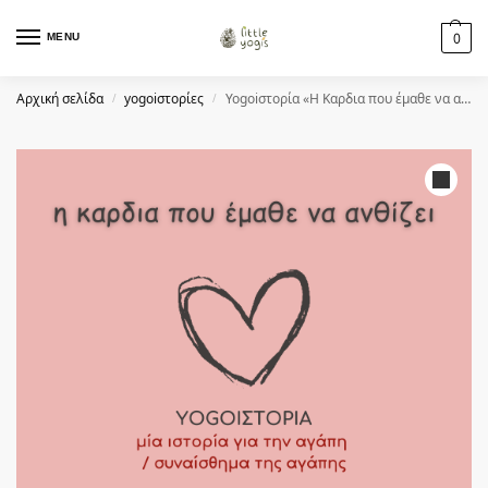
MENU
0
Αρχική σελίδα
yogoiστορίες
Yogoiστορία «Η Καρδια που έμαθε να ανθίζει»
/
/