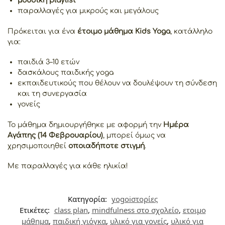
μουσική playlist
παραλλαγές για μικρούς και μεγάλους
Πρόκειται για ένα
έτοιμο μάθημα Kids Yoga
, κατάλληλο
για:
παιδιά 3–10 ετών
δασκάλους παιδικής yoga
εκπαιδευτικούς που θέλουν να δουλέψουν τη σύνδεση
και τη συνεργασία
γονείς
Το μάθημα δημιουργήθηκε με αφορμή την
Ημέρα
Αγάπης (14 Φεβρουαρίου)
, μπορεί όμως να
χρησιμοποιηθεί
οποιαδήποτε στιγμή
.
Με παραλλαγές για κάθε ηλικία!
Κατηγορία:
yogoiστορίες
Ετικέτες:
class plan
,
mindfulness στο σχολείο
,
ετοιμο
μάθημα
,
παιδική γιόγκα
,
υλικό για γονείς
,
υλικό για