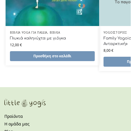
ΒΙΒΛΊΑ YOGA ΓΙΑ ΠΑΙΔΙΆ
,
ΒΙΒΛΊΑ
YOGOIΣΤΟΡΊΕΣ
Γλυκιά καληνύχτα με γιόγκα
Family Yogoi
Ανταρκτική»
12,00
€
8,00
€
Προσθήκη στο καλάθι
Πρ
Προϊόντα
Η ομάδα μας