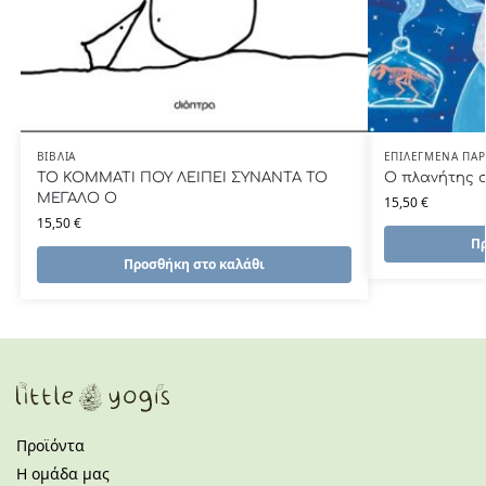
ΒΙΒΛΊΑ
ΕΠΙΛΕΓΜΈΝΑ ΠΑ
ΤΟ ΚΟΜΜΑΤΙ ΠΟΥ ΛΕΙΠΕΙ ΣΥΝΑΝΤΑ ΤΟ
Ο πλανήτης σ
ΜΕΓΑΛΟ Ο
15,50
€
15,50
€
Πρ
Προσθήκη στο καλάθι
Προϊόντα
Η ομάδα μας