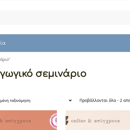
Αναζήτη
νία
νάριο”
γωγικό σεμινάριο
Προβάλλονται όλα - 2 απ