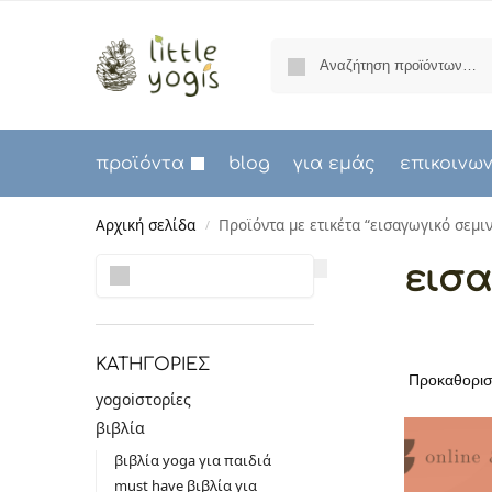
προϊόντα
blog
για εμάς
επικοινω
Αρχική σελίδα
Προϊόντα με ετικέτα “εισαγωγικό σεμι
/
Αναζήτηση
εισα
ΚΑΤΗΓΟΡΙΕΣ
yogoiστορίες
βιβλία
βιβλία yoga για παιδιά
must have βιβλία για