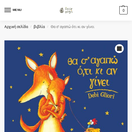
MENU
0
Αρχική σελίδα
βιβλία
Θα σ’ αγαπώ ότι κι αν γίνει
/
/