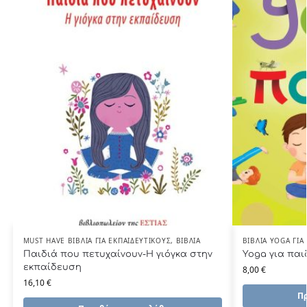
MUST HAVE ΒΙΒΛΊΑ ΓΙΑ ΕΚΠΑΙΔΕΥΤΙΚΟΎΣ
,
ΒΙΒΛΊΑ
ΒΙΒΛΊΑ YOGA ΓΙΑ 
Παιδιά που πετυχαίνουν-Η γιόγκα στην
Yοga για παι
εκπαίδευση
8,00
€
16,10
€
Πρ