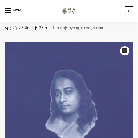
MENU
0
Αρχική σελίδα
βιβλία
Η αυτοβιογραφία ενός γιόγκι
/
/