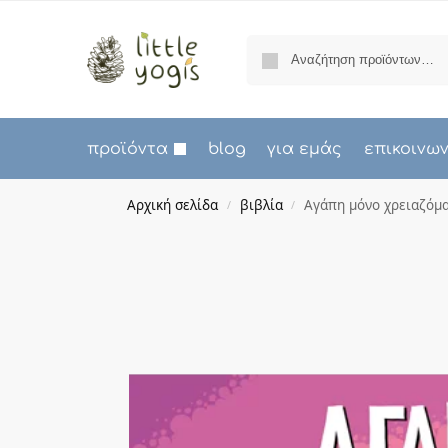
προϊόντα
blog
για εμάς
επικοινω
Αρχική σελίδα
βιβλία
Αγάπη μόνο χρειαζόμα
/
/