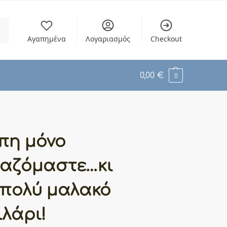
ση
Αγαπημένα
Λογαριασμός
Checkout
0,00
€
0
πη μόνο
ιαζόμαστε…κι
 πολύ μαλακό
ιλάρι!