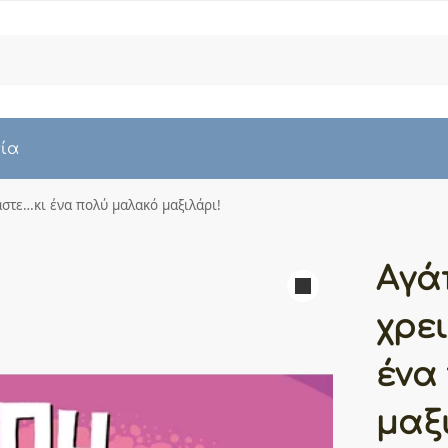
Αναζήτη
νία
στε…κι ένα πολύ μαλακό μαξιλάρι!
Αγά
χρε
ένα
μαξ