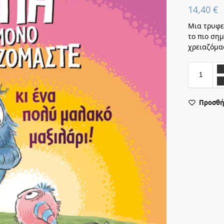
14,40
€
Μια τρυφερ
το πιο σημ
χρειαζόμασ
Προσθή